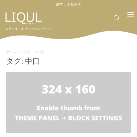
運営：
酒育の会
お酒を楽しむ人のWEBメディア
ホーム
タグ
中口
タグ: 中口