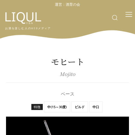
運営：
酒育の会
お酒を楽しむ人のWEBメディア
モヒート
Mojito
ベース
特徴
中(15～30度)
ビルド
中口