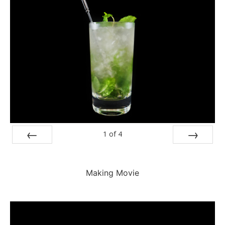
1
of
4
Prev
Next
Making Movie