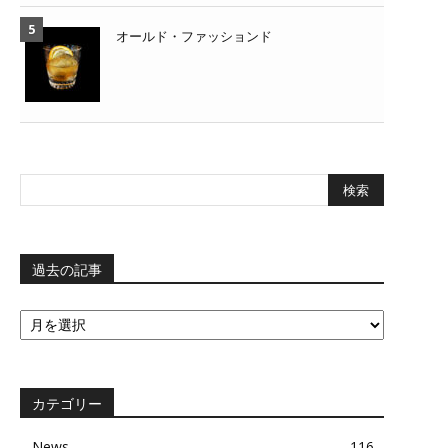
オールド・ファッションド
過去の記事
過
去
の
記
事
カテゴリー
News
116