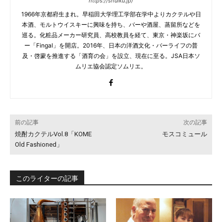
https://shuiku.jp/
1966年京都府生まれ。早稲田大学理工学部在学中よりカクテルや日
本酒、モルトウイスキーに興味を持ち、バーや酒屋、蒸留所などを
巡る。化粧品メーカー研究員、高校教員を経て、東京・神楽坂にバ
ー「Fingal」を開店。2016年、日本の洋酒文化・バーライフの普
及・啓蒙を推進する「酒育の会」を設立、現在に至る。JSA日本ソ
ムリエ協会認定ソムリエ。
前の記事
次の記事
焼酎カクテルVol.8「KOME
モスコミュール
Old Fashioned」
このライターの記事