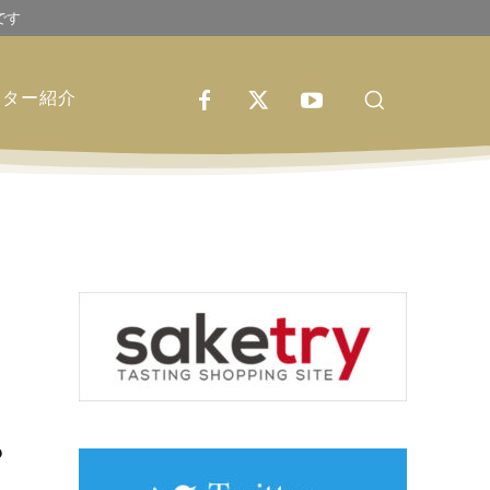
です
イター紹介
っ