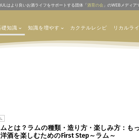
IQULはより良いお酒ライフをサポートする団体「
酒育の会
」のWEBメディア
基礎知識
知識を増やす
カクテルレシピ
リカルラ
ム
ラムとは？ラムの種類・造り方・楽しみ方：も
洋酒を楽しむためのFirst Step～ラム～