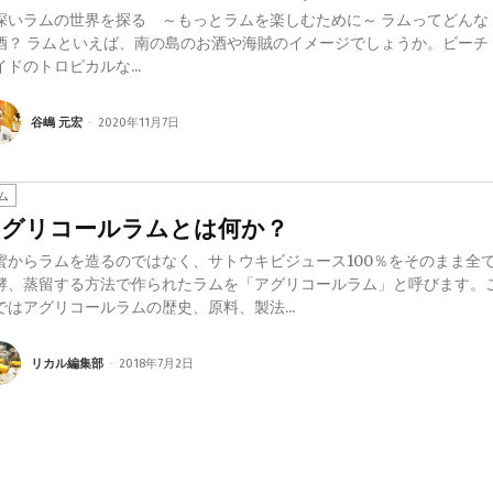
深いラムの世界を探る ～もっとラムを楽しむために～ ラムってどんな
お酒や海賊のイメージでしょうか。ビーチ
イドのトロピカルな...
谷嶋 元宏
-
2020年11月7日
ム
アグリコールラムとは何か？
蜜からラムを造るのではなく、サトウキビジュース100％をそのまま全
酵、蒸留する方法で作られたラムを「アグリコールラム」と呼びます。
ではアグリコールラムの歴史、原料、製法...
リカル編集部
-
2018年7月2日