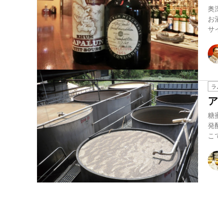
奥
お酒？ ラムといえば、南の島の
サ
ラ
糖
発
こ