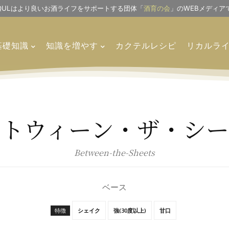
IQULはより良いお酒ライフをサポートする団体「
酒育の会
」のWEBメディア
基礎知識
知識を増やす
カクテルレシピ
リカルラ
ビトウィーン・ザ・シー
Between-the-Sheets
ベース
特徴
シェイク
強(30度以上)
甘口