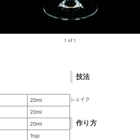
1
of
1
技法
シェイク
20ml
20ml
作り方
20ml
1tsp