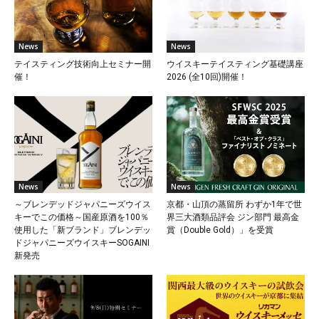
News
News
テイスティング技術向上セミナー開
ウイスキーテイスティング基礎講座
催！
2026 (全10回)開催！
News
News
～ブレンデッドジャパニーズウイス
京都・山頂の蒸留所 わずか1年で世
キーでこの価格～国産原酒を100％
界三大酒類品評会 ジン部門 最高金
使用した「新ブランド」ブレンデッ
賞（Double Gold）」を受賞
ドジャパニーズウイスキーSOGAINI
新発売