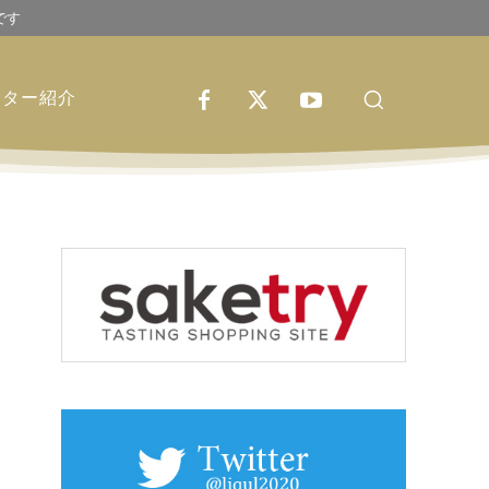
です
イター紹介