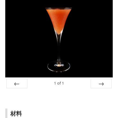
1
of
1
Prev
Next
材料