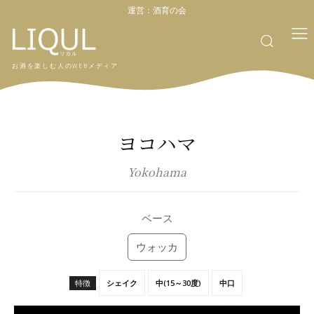
運営：
酒育の会
お酒を楽しむ人のWEBメディア
ヨコハマ
Yokohama
ベース
ウォッカ
特徴
シェイク
中(15～30度)
中口