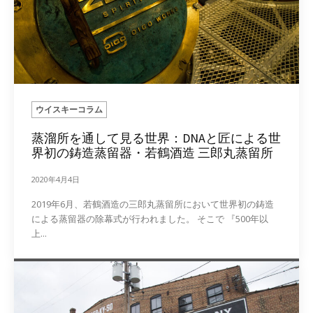
ウイスキーコラム
蒸溜所を通して見る世界：DNAと匠による世
界初の鋳造蒸留器・若鶴酒造 三郎丸蒸留所
2020年4月4日
2019年6月、若鶴酒造の三郎丸蒸留所において世界初の鋳造
による蒸留器の除幕式が行われました。 そこで 『500年以
上...