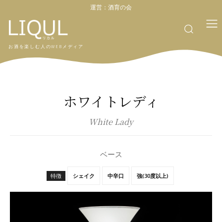
運営：
酒育の会
お酒を楽しむ人のWEBメディア
ホワイトレディ
White Lady
ベース
特徴
シェイク
中辛口
強(30度以上)