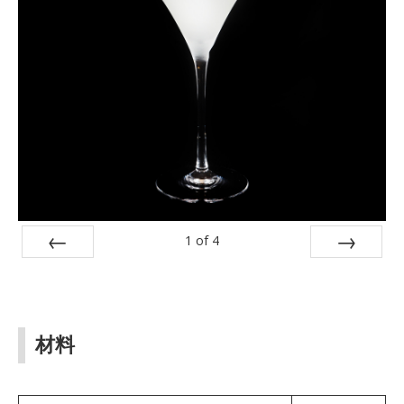
1
of
4
Prev
Next
材料