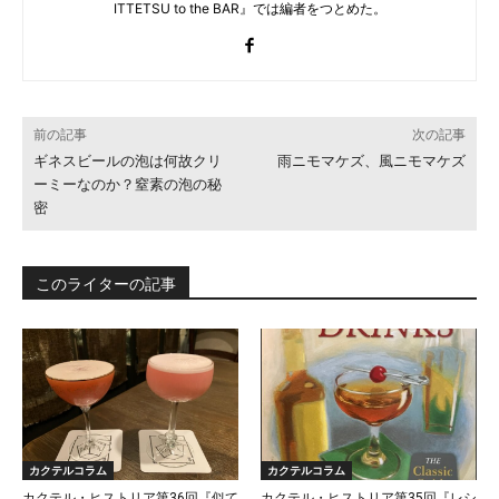
ITTETSU to the BAR』では編者をつとめた。
前の記事
次の記事
ギネスビールの泡は何故クリ
雨ニモマケズ、風ニモマケズ
ーミーなのか？窒素の泡の秘
密
このライターの記事
カクテルコラム
カクテルコラム
カクテル・ヒストリア第36回『似て
カクテル・ヒストリア第35回『レシ