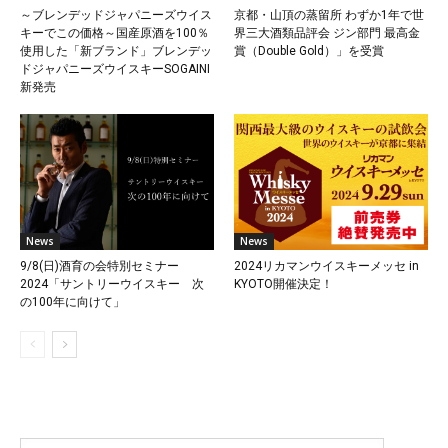
～ブレンデッドジャパニーズウイス
京都・山頂の蒸留所 わずか1年で世
キーでこの価格～国産原酒を100％
界三大酒類品評会 ジン部門 最高金
使用した「新ブランド」ブレンデッ
賞（Double Gold）」を受賞
ドジャパニーズウイスキーSOGAINI
新発売
News
News
9/8(日)酒育の会特別セミナー
2024リカマンウイスキーメッセ in
2024「サントリーウイスキー 次
KYOTO開催決定！
の100年に向けて」