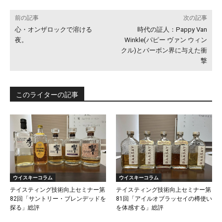
前の記事
次の記事
心・オンザロックで溶ける
時代の証人：Pappy Van
夜。
Winkle(パピー ヴァン ウィン
クル)とバーボン界に与えた衝
撃
このライターの記事
ウイスキーコラム
ウイスキーコラム
テイスティング技術向上セミナー第
テイスティング技術向上セミナー第
82回「サントリー・ブレンデッドを
81回「アイルオブラッセイの樽使い
探る」総評
を体感する」総評