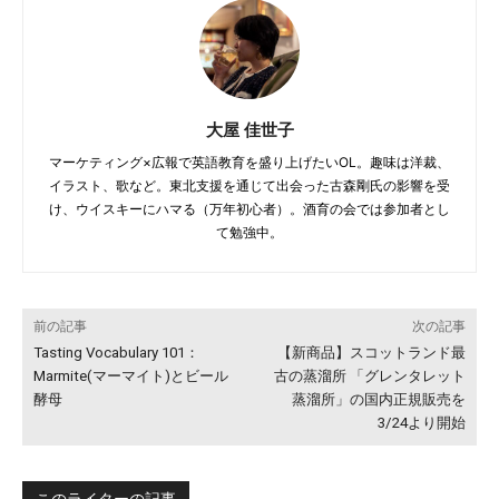
大屋 佳世子
マーケティング×広報で英語教育を盛り上げたいOL。趣味は洋裁、
イラスト、歌など。東北支援を通じて出会った古森剛氏の影響を受
け、ウイスキーにハマる（万年初心者）。酒育の会では参加者とし
て勉強中。
前の記事
次の記事
Tasting Vocabulary 101：
【新商品】スコットランド最
Marmite(マーマイト)とビール
古の蒸溜所 「グレンタレット
酵母
蒸溜所」の国内正規販売を
3/24より開始
このライターの記事