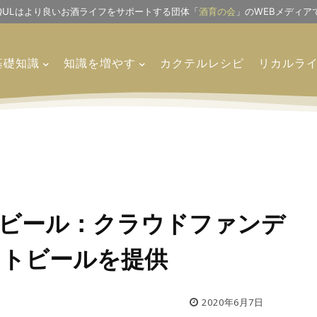
IQULはより良いお酒ライフをサポートする団体「
酒育の会
」のWEBメディア
基礎知識
知識を増やす
カクテルレシピ
リカルラ
ビール：クラウドファンデ
フトビールを提供
2020年6月7日