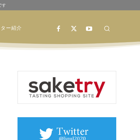
です
イター紹介