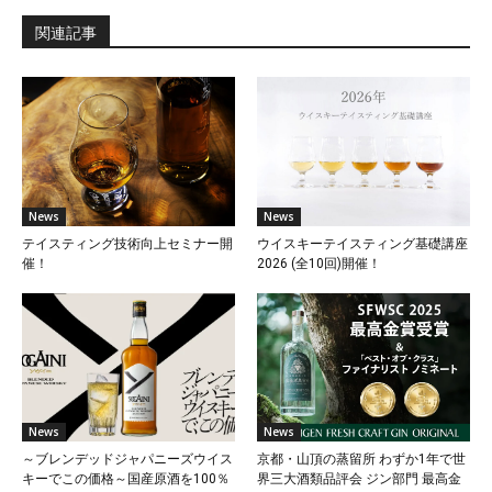
関連記事
News
News
テイスティング技術向上セミナー開
ウイスキーテイスティング基礎講座
催！
2026 (全10回)開催！
News
News
～ブレンデッドジャパニーズウイス
京都・山頂の蒸留所 わずか1年で世
キーでこの価格～国産原酒を100％
界三大酒類品評会 ジン部門 最高金