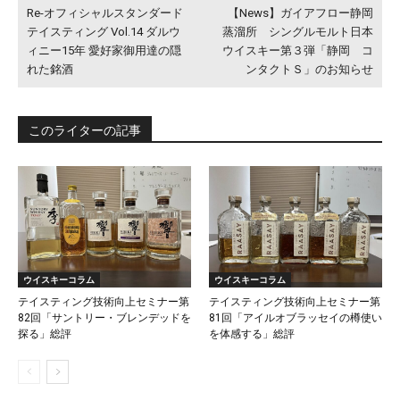
Re-オフィシャルスタンダード
【News】ガイアフロー静岡
テイスティング Vol.14 ダルウ
蒸溜所 シングルモルト日本
ィニー15年 愛好家御用達の隠
ウイスキー第３弾「静岡 コ
れた銘酒
ンタクトＳ」のお知らせ
このライターの記事
ウイスキーコラム
ウイスキーコラム
テイスティング技術向上セミナー第
テイスティング技術向上セミナー第
82回「サントリー・ブレンデッドを
81回「アイルオブラッセイの樽使い
探る」総評
を体感する」総評