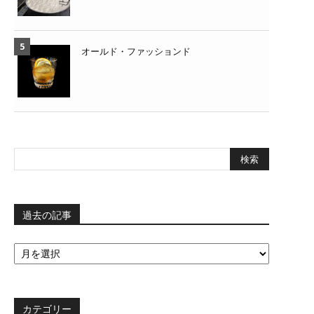
オールド・ファッションド
過去の記事
過
去
の
記
事
カテゴリー