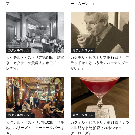
ア』
ー・ムーン」』
カクテルコラム
カクテルコラム
カクテル・ヒストリア第34回『謎多
カクテル・ヒストリア第33回『「ブ
き「カクテルの貴婦人」ホワイト・
ラッドセルという天才バーテンダー
レディ』
がいた』
カクテルコラム
カクテルコラム
カクテル・ヒストリア第32回『「聖
カクテル・ヒストリア第31回『３つ
地」ハリーズ・ニューヨークバーは
の世紀をまたぎ 愛されるジャッ
今』
ク・ローズ』