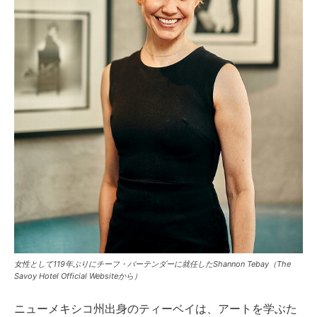
女性として119年ぶりにチーフ・バーテンダーに就任したShannon Tebay（The
Savoy Hotel Official Websiteから）
ニューメキシコ州出身のティーベイは、アートを学ぶた