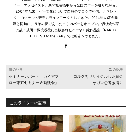
バー・エッセイスト。新聞社在職中から全国のバーを巡りながら、
2004年以来、バー文化について自身のブログで発信。クラシッ
ク・カクテルの研究もライフワークとしてきた。2014年 の定年退
職と同時に、長年の夢であった自らのバーをオープン。切り絵作家
の故・成田一徹氏没後に出版されたバー切り絵作品集『NARITA
ITTETSU to the BAR』では編者をつとめた。
前の記事
次の記事
セミナーレポート「ガイアフ
コルクをリサイクルした資金
ロー東京セミナー＆商談会」
をガン患者救済に
このライターの記事