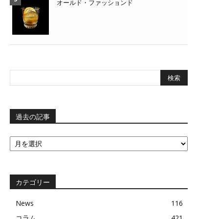
オールド・ファッションド
過去の記事
過
去
の
記
事
カテゴリー
News
116
コラム
421