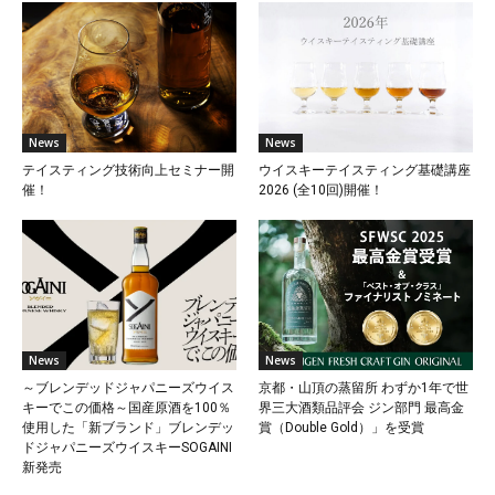
News
News
テイスティング技術向上セミナー開
ウイスキーテイスティング基礎講座
催！
2026 (全10回)開催！
News
News
～ブレンデッドジャパニーズウイス
京都・山頂の蒸留所 わずか1年で世
キーでこの価格～国産原酒を100％
界三大酒類品評会 ジン部門 最高金
使用した「新ブランド」ブレンデッ
賞（Double Gold）」を受賞
ドジャパニーズウイスキーSOGAINI
新発売