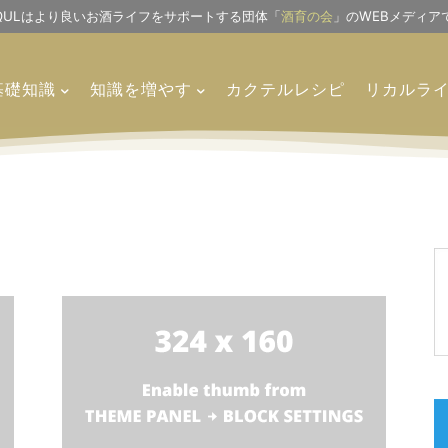
IQULはより良いお酒ライフをサポートする団体「
酒育の会
」のWEBメディア
基礎知識
知識を増やす
カクテルレシピ
リカルラ