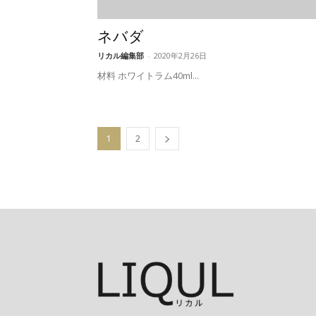
ネバダ
リカル編集部
-
2020年2月26日
材料 ホワイトラム40ml...
1
2