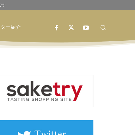
です
イター紹介