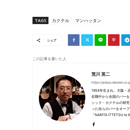
TAGS
カクテル
マンハッタン
シェア
この記事を書いた人
荒川 英二
https://plaza.rakuten.co.
1954年生まれ。大阪
在職中から全国のバーを
シック・カクテルの研究
った自らのバーをオープ
『NARITA ITTETSU 