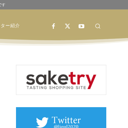
です
イター紹介