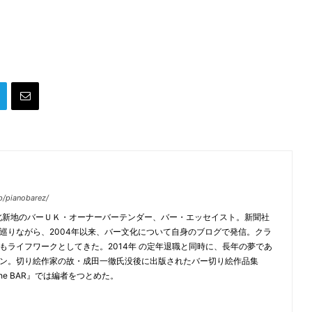
jp/pianobarez/
・北新地のバーＵＫ・オーナーバーテンダー、バー・エッセイスト。新聞社
巡りながら、2004年以来、バー文化について自身のブログで発信。クラ
もライフワークとしてきた。2014年 の定年退職と同時に、長年の夢であ
ン。切り絵作家の故・成田一徹氏没後に出版されたバー切り絵作品集
to the BAR』では編者をつとめた。