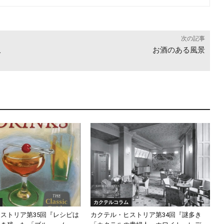
次の記事
こ
お酒のある風景
カクテルコラム
ストリア第35回『レシピは
カクテル・ヒストリア第34回『謎多き