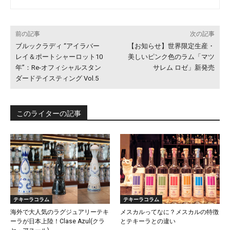
前の記事
次の記事
ブルックラディ “アイラバー
【お知らせ】世界限定生産・
レイ＆ポートシャーロット10
美しいピンク色のラム「マツ
年”：Re-オフィシャルスタン
サレム ロゼ」新発売
ダードテイスティング Vol.5
このライターの記事
テキーラコラム
テキーラコラム
海外で大人気のラグジュアリーテキ
メスカルってなに？メスカルの特徴
ーラが日本上陸！Clase Azul(クラ
とテキーラとの違い