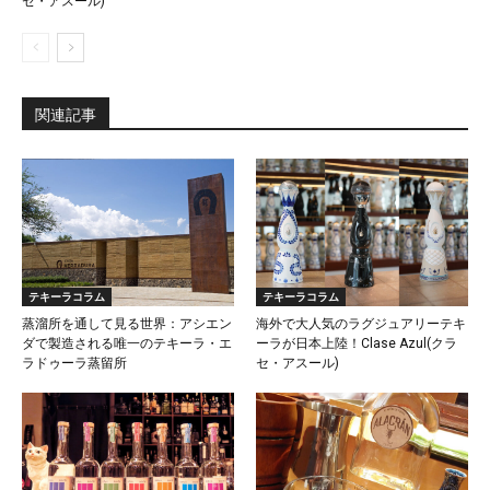
セ・アスール)
関連記事
テキーラコラム
テキーラコラム
蒸溜所を通して見る世界：アシエン
海外で大人気のラグジュアリーテキ
ダで製造される唯一のテキーラ・エ
ーラが日本上陸！Clase Azul(クラ
ラドゥーラ蒸留所
セ・アスール)