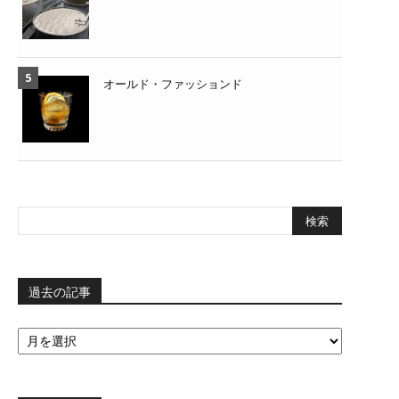
オールド・ファッションド
過去の記事
過
去
の
記