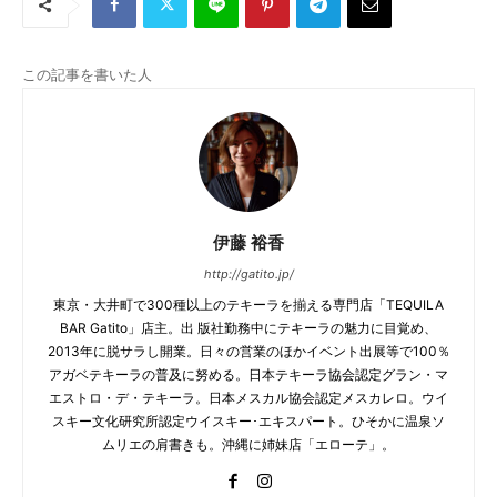
この記事を書いた人
伊藤 裕香
http://gatito.jp/
東京・大井町で300種以上のテキーラを揃える専門店「TEQUILA
BAR Gatito」店主。出 版社勤務中にテキーラの魅力に目覚め、
2013年に脱サラし開業。日々の営業のほかイベント出展等で100％
アガベテキーラの普及に努める。日本テキーラ協会認定グラン・マ
エストロ・デ・テキーラ。日本メスカル協会認定メスカレロ。ウイ
スキー文化研究所認定ウイスキー･エキスパート。ひそかに温泉ソ
ムリエの肩書きも。沖縄に姉妹店「エローテ」。