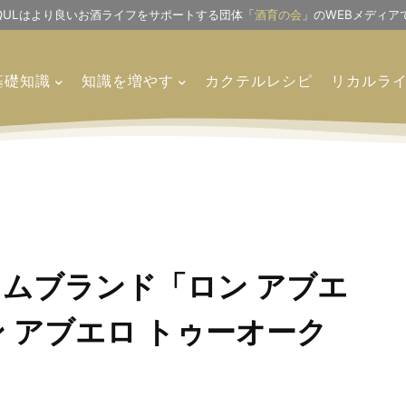
IQULはより良いお酒ライフをサポートする団体「
酒育の会
」のWEBメディア
基礎知識
知識を増やす
カクテルレシピ
リカルラ
ムブランド「ロン アブエ
 アブエロ トゥーオーク