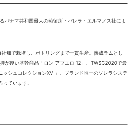
続けるパナマ共和国最大の蒸留所・バレラ・エルマノス社によ
な自社畑で栽培し、ボトリングまで一貫生産。熟成ラムとし
厚い基幹商品「ロン アブエロ 12」、TWSC2020で最
ニッシュコレクションXV 」、ブランド唯一のソレラシステ
ろっています。