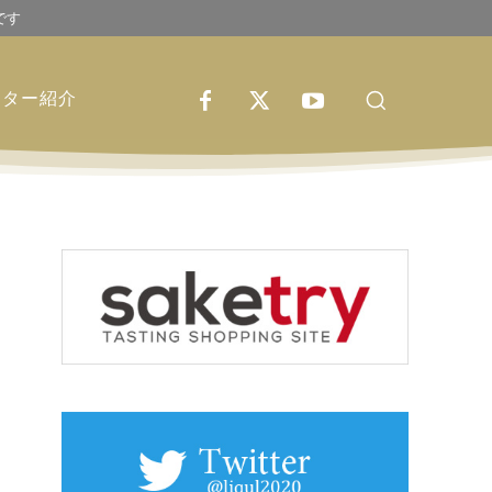
です
イター紹介