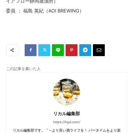
イアフロー静岡蒸溜所）
委員 ： 福島 英紀（AOI BREWING）
この記事を書いた人
リカル編集部
https://liqul.com/
リカル編集部です。「～より良い酒ライフを！ バータイムをより楽