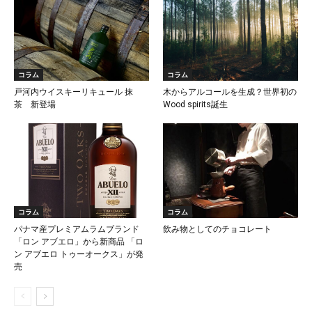
コラム
コラム
戸河内ウイスキーリキュール 抹
木からアルコールを生成？世界初の
茶 新登場
Wood spirits誕生
コラム
コラム
パナマ産プレミアムラムブランド
飲み物としてのチョコレート
「ロン アブエロ」から新商品 「ロ
ン アブエロ トゥーオークス」が発
売