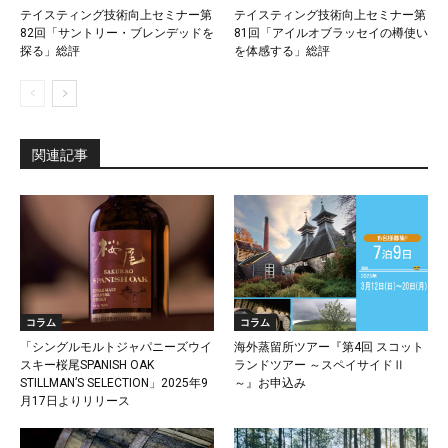
テイスティング技術向上セミナー第
テイスティング技術向上セミナー第
82回「サントリー・ブレンデッドを
81回「アイルオブラッセイの樽使い
探る」総評
を体感する」総評
関連記事
コラム
コラム
「シングルモルトジャパニーズウイ
海外蒸留所ツアー『第4回 スコット
スキー桜尾SPANISH OAK
ランドツアー ～スペイサイドⅡ
STILLMAN’S SELECTION」2025年9
～』お申込み
月17日よりリリース