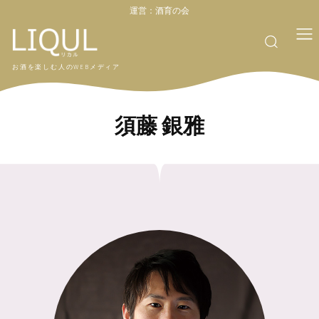
運営：
酒育の会
お酒を楽しむ人のWEBメディア
須藤 銀雅