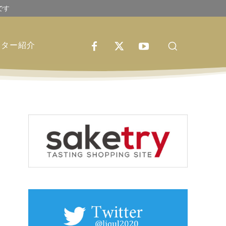
です
イター紹介