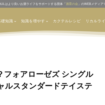
IQULはより良いお酒ライフをサポートする団体「
酒育の会
」のWEBメディア
基礎知識
知識を増やす
カクテルレシピ
リカルラ
？フォアローゼズ シングル
シャルスタンダードテイステ