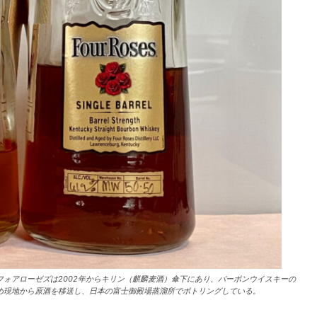
ォアローゼズは2002年からキリン（麒麟麦酒）傘下にあり、バーボンウイスキーの
め現地から原酒を移送し、日本の富士御殿場蒸溜所でボトリングしている。