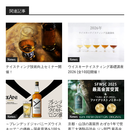
関連記事
News
News
テイスティング技術向上セミナー開
ウイスキーテイスティング基礎講座
催！
2026 (全10回)開催！
News
News
～ブレンデッドジャパニーズウイス
京都・山頂の蒸留所 わずか1年で世
キーでこの価格～国産原酒を100％
界三大酒類品評会 ジン部門 最高金