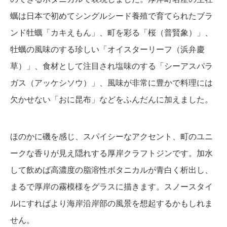
蠣は日本で初めてシングルシード養殖で育てられたブラ
ンド牡蠣「カキえもん」、町を彩る「桜（普賢象）」、
牡蠣の風味のする珍しい「オイスターリーフ（浜弁慶
草）」、食材として注目され塩味のする「シーアスパラ
ガス（アッケシソウ）」、風味が非常に豊かで料理には
欠かせない「おに昆布」などをふんだんに加えました。
ほのかに磯を感じ、スパイシーなアクセント、町のユニ
ークな香りが見え隠れする厚岸クラフトジンです。加水
して飲めば高濃度の脂溶性ボタニカルが青白く析出し、
まるで厚岸の霧模様をグラスに描きます。スノースタイ
ルにすればより海岸沿岸部の風景を想起するかもしれま
せん。