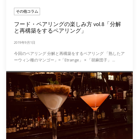
その他コラム
フード・ペアリングの楽しみ方 vol.8「分解
と再構築をするペアリング」
2019年9月1日
今回のペアリング 分解と再構築をするペアリング 「熟したア
ーウィン種のマンゴー」=「Etrange」 × 「胡麻団子」 ...