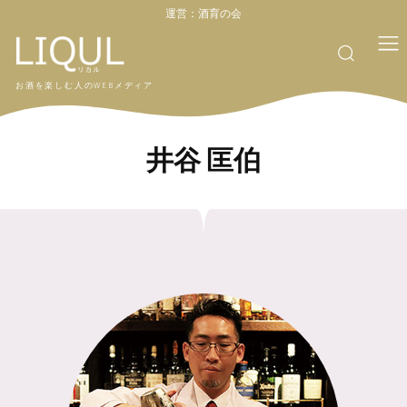
運営：
酒育の会
お酒を楽しむ人のWEBメディア
井谷 匡伯