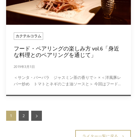
カクテルコラム
フード・ペアリングの楽しみ方 vol.6「身近
な料理とのペアリングを通じて」
2019年3月1日
＜サンタ・バーバラ ジャスミン茶の香りで＞ × ＜洋風豚レ
バー炒め トマトとネギのごま油ソースと＞ 今回はフード...
1
2
ライター一覧に戻る