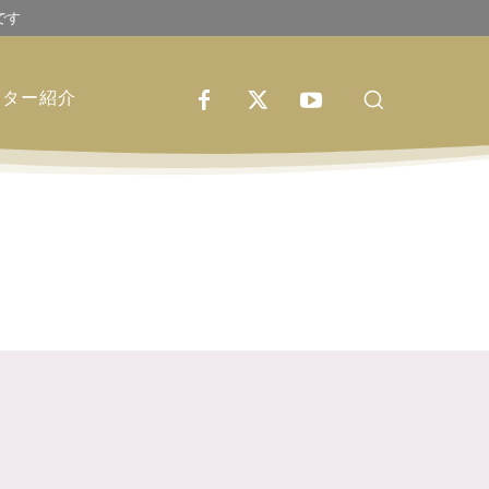
です
イター紹介