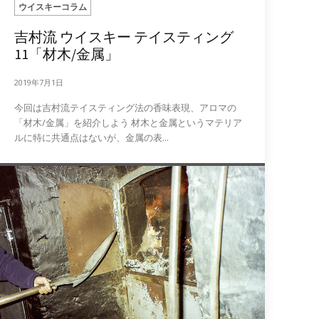
ウイスキーコラム
吉村流 ウイスキー テイスティング
11「材木/金属」
2019年7月1日
今回は吉村流テイスティング法の香味表現、アロマの
「材木/金属」を紹介しよう 材木と金属というマテリア
ルに特に共通点はないが、金属の表...