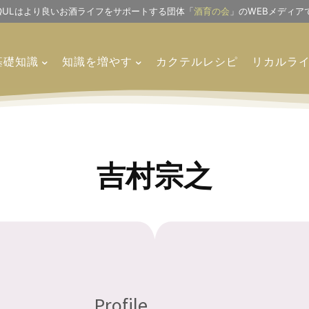
IQULはより良いお酒ライフをサポートする団体「
酒育の会
」のWEBメディア
基礎知識
知識を増やす
カクテルレシピ
リカルラ
吉村宗之
Profile