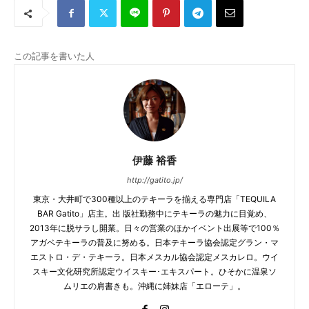
この記事を書いた人
伊藤 裕香
http://gatito.jp/
東京・大井町で300種以上のテキーラを揃える専門店「TEQUILA
BAR Gatito」店主。出 版社勤務中にテキーラの魅力に目覚め、
2013年に脱サラし開業。日々の営業のほかイベント出展等で100％
アガベテキーラの普及に努める。日本テキーラ協会認定グラン・マ
エストロ・デ・テキーラ。日本メスカル協会認定メスカレロ。ウイ
スキー文化研究所認定ウイスキー･エキスパート。ひそかに温泉ソ
ムリエの肩書きも。沖縄に姉妹店「エローテ」。