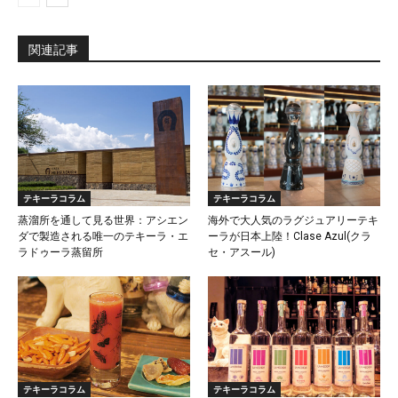
関連記事
テキーラコラム
テキーラコラム
蒸溜所を通して見る世界：アシエン
海外で大人気のラグジュアリーテキ
ダで製造される唯一のテキーラ・エ
ーラが日本上陸！Clase Azul(クラ
ラドゥーラ蒸留所
セ・アスール)
テキーラコラム
テキーラコラム