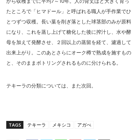
から収穫までに平均7～10年。人の背丈ほど大きく育っ
たところで「ヒマドール」と呼ばれる職人が手作業でひ
とつずつ収穫。長い葉を削ぎ落とした球茎部のみが原料
になり、これを蒸し上げて糖化した後に搾汁し、水や酵
母を加えて発酵させ、２回以上の蒸留を経て、濾過して
出来上がり。このあとさらにオーク樽で熟成を施すもの
と、そのままボトリングされるものに分けられる。
テキーラの分類については、また次回。
TAGS
テキーラ
メキシコ
アガべ