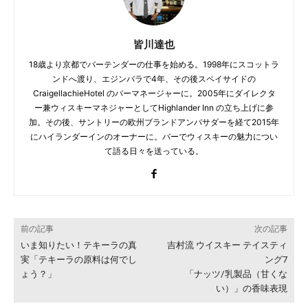
皆川達也
18歳より京都でバーテンダーの仕事を始める。1998年にスコットラ
ンドへ渡り、エジンバラで4年、その後スペイサイドの
CraigellachieHotel のバーマネージャーに。2005年にダイレクタ
ー兼ウィスキーマネジャーとしてHighlander Inn の立ち上げに参
加。その後、サントリーの欧州ブランドアンバサダーを経て2015年
にハイランダーインのオーナーに。バーでウィスキーの魅力につい
て語る日々を送っている。
前の記事
次の記事
いま知りたい！テキーラの真
吉村流 ウイスキー テイスティ
実「テキーラの原料は何でし
ング7
ょう？」
「ナッツ/乳製品（甘くな
い）」の香味表現