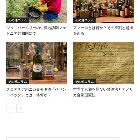
その他コラム
その他コラム
ジュニパーベリーの生産地訪問マケ
アマーロとは何か？その役割と起源
ドニア共和国にて
を辿る
その他コラム
その他コラム
クロアチアのニガヨモギ酒「ペリン
世界でも類を見ない禁酒法とアメリ
コバック」とは一体何か？
カ合衆国憲法