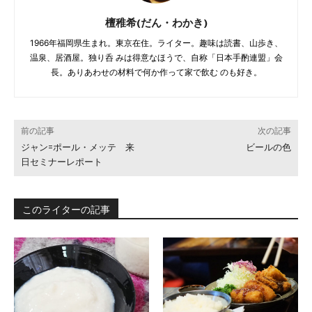
檀稚希(だん・わかき)
1966年福岡県生まれ。東京在住。ライター。趣味は読書、山歩き、
温泉、居酒屋。独り呑 みは得意なほうで、自称「日本手酌連盟」会
長。ありあわせの材料で何か作って家で飲む のも好き。
前の記事
次の記事
ジャン=ポール・メッテ 来
ビールの色
日セミナーレポート
このライターの記事