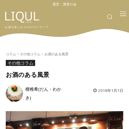
運営：
酒育の会
お酒を楽しむ人のWEBメディア
コラム
その他コラム
お酒のある風景
その他コラム
お酒のある風景
檀稚希(だん・わか
2018年1月1日
き)