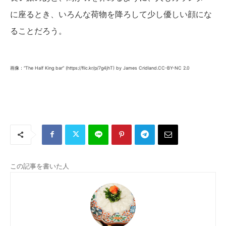
に座るとき、いろんな荷物を降ろして少し優しい顔にな
ることだろう。
画像：“The Half King bar” (https://flic.kr/p/7g4jhT) by James Cridland.CC-BY-NC 2.0
この記事を書いた人