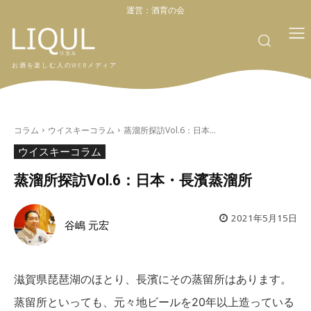
運営：
酒育の会
お酒を楽しむ人のWEBメディア
コラム
ウイスキーコラム
蒸溜所探訪Vol.6：日本...
ウイスキーコラム
蒸溜所探訪Vol.6：日本・長濱蒸溜所
2021年5月15日
谷嶋 元宏
滋賀県琵琶湖のほとり、長濱にその蒸留所はあります。
蒸留所といっても、元々地ビールを20年以上造っている