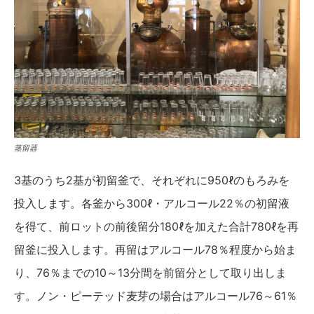
蒸留器
3基のうち2基が初留釜で、それぞれに950ℓのもろみを
投入します。各釜から300ℓ・アルコール22％の初留液
を得て、前ロットの前後留分180ℓを加えた合計780ℓを再
留釜に投入します。再留はアルコール78％程度から始ま
り、76％までの10～13分間を前留分として取り出しま
す。ノン・ピーテッド麦芽の場合はアルコール76～61％