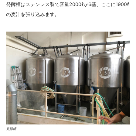
発酵槽はステンレス製で容量2000ℓが6基、ここに1900ℓ
の麦汁を張り込みます。
発酵槽