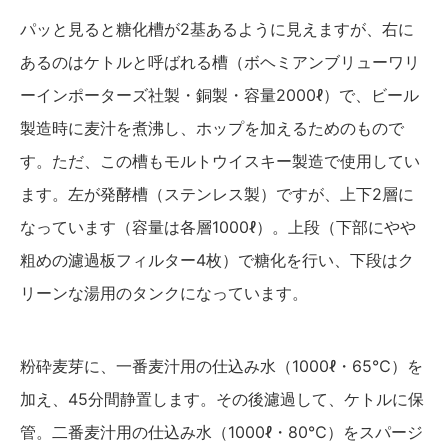
パッと見ると糖化槽が2基あるように見えますが、右に
あるのはケトルと呼ばれる槽（ボヘミアンブリューワリ
ーインポーターズ社製・銅製・容量2000ℓ）で、ビール
製造時に麦汁を煮沸し、ホップを加えるためのもので
す。ただ、この槽もモルトウイスキー製造で使用してい
ます。左が発酵槽（ステンレス製）ですが、上下2層に
なっています（容量は各層1000ℓ）。上段（下部にやや
粗めの濾過板フィルター4枚）で糖化を行い、下段はク
リーンな湯用のタンクになっています。
粉砕麦芽に、一番麦汁用の仕込み水（1000ℓ・65℃）を
加え、45分間静置します。その後濾過して、ケトルに保
管。二番麦汁用の仕込み水（1000ℓ・80℃）をスパージ