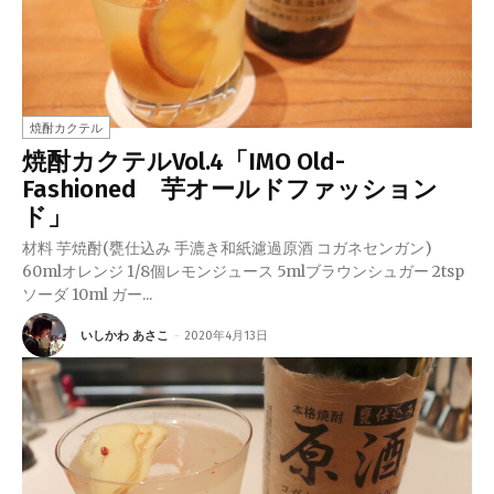
焼酎カクテル
焼酎カクテルVol.4「IMO Old-
Fashioned 芋オールドファッション
ド」
材料 芋焼酎(甕仕込み 手漉き和紙濾過原酒 コガネセンガン)
60mlオレンジ 1/8個レモンジュース 5mlブラウンシュガー 2tsp
ソーダ 10ml ガー...
いしかわ あさこ
-
2020年4月13日