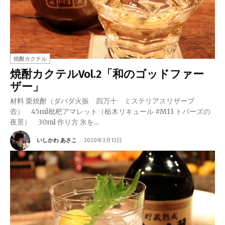
焼酎カクテル
焼酎カクテルVol.2「和のゴッドファー
ザー」
材料 栗焼酎（ダバダ火振 四万十 ミステリアスリザーブ
壺） 45ml枇杷アマレット（栃木リキュール #M11 トパーズの
夜景） 30ml 作り方 氷を...
いしかわ あさこ
-
2020年3月13日