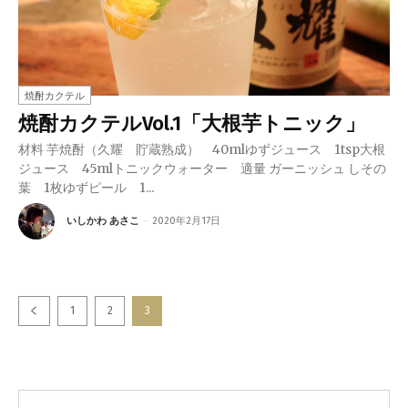
焼酎カクテル
焼酎カクテルVol.1「大根芋トニック」
材料 芋焼酎（久耀 貯蔵熟成） 40mlゆずジュース 1tsp大根
ジュース 45mlトニックウォーター 適量 ガーニッシュ しその
葉 1枚ゆずピール 1...
いしかわ あさこ
-
2020年2月17日
1
2
3