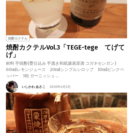
焼酎カクテル
焼酎カクテルVol.3「TEGE-tege てげて
げ」
材料 芋焼酎(甕仕込み 手漉き和紙濾過原酒 コガネセンガン)
60mlレモンジュース 20mlシンプルシロップ 10mlピンクペ
ッパー 3粒 ガーニッシュ ...
いしかわ あさこ
-
2020年4月2日