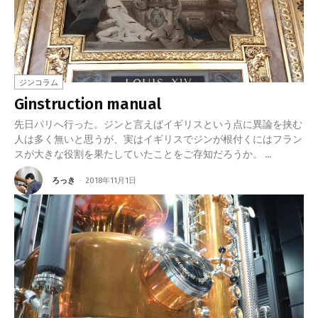
ジンコラム
Ginstruction manual
先日パリへ行った。ジンと言えばイギリスという点に異論を挟む
人は多く無いと思うが、実はイギリスでジンが根付くにはフラン
スが大きな役割を果たしていたことをご存知だろうか。 ...
ろっき
-
2018年11月1日