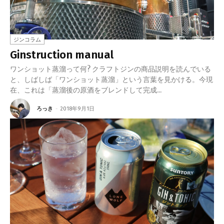
ジンコラム
Ginstruction manual
ワンショット蒸溜って何? クラフトジンの商品説明を読んでいる
と、しばしば「ワンショット蒸溜」という言葉を見かける。今現
在、これは「蒸溜後の原酒をブレンドして完成...
ろっき
-
2018年9月1日