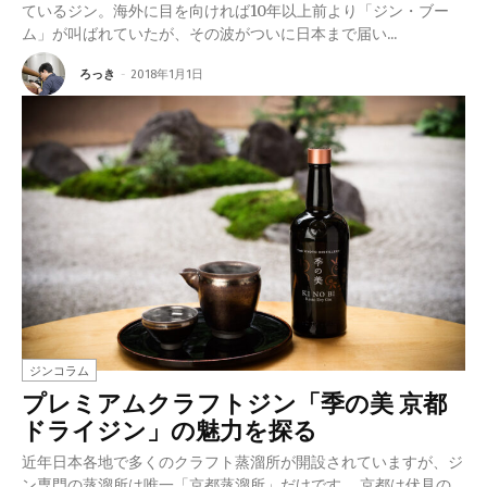
ているジン。海外に目を向ければ10年以上前より「ジン・ブー
ム」が叫ばれていたが、その波がついに日本まで届い...
ろっき
-
2018年1月1日
ジンコラム
プレミアムクラフトジン「季の美 京都
ドライジン」の魅力を探る
近年日本各地で多くのクラフト蒸溜所が開設されていますが、ジ
ン専門の蒸溜所は唯一「京都蒸溜所」だけです。 京都は伏見の