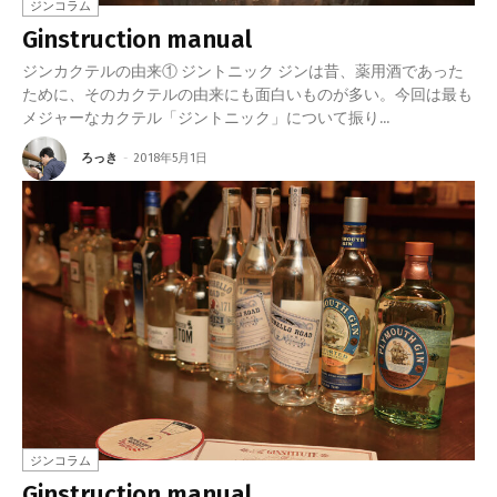
ジンコラム
Ginstruction manual
ジンカクテルの由来① ジントニック ジンは昔、薬用酒であった
ために、そのカクテルの由来にも面白いものが多い。今回は最も
メジャーなカクテル「ジントニック」について振り...
ろっき
-
2018年5月1日
ジンコラム
Ginstruction manual