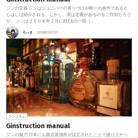
ジンの定義 ジンはジュニパーの香りづけが唯一の条件であると
しばしば紹介される。しかし、実は定義があるのをご存知だろう
か。 ジンは２００８年２月にEU法の一部（...
ろっき
-
2018年3月1日
ジンコラム
Ginstruction manual
ジンの魅力 日本にも最近蒸溜所が設立されたことで盛り上がっ