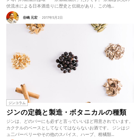
伏流水による日本酒造りに歴史と伝統があり、この地...
谷嶋 元宏
-
2017年5月2日
ジンコラム
ジンの定義と製造・ボタニカルの種類
ジンは、どのバーにも必ずと言っていいほど用意されています。
カクテルのベースとしてなくてはならないお酒です。 ジンはジ
ュ二パーベリーやその他のスパイス、ハーブ、柑橘類...