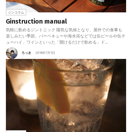
ジンコラム
Ginstruction manual
気軽に飲めるジントニック 陽気な気候となり、屋外での食事も
楽しみたい季節。バーベキューや海水浴などでは缶ビールや缶チ
ューハイ、ワインといった「開けるだけで飲める」ド...
ろっき
-
2018年7月1日