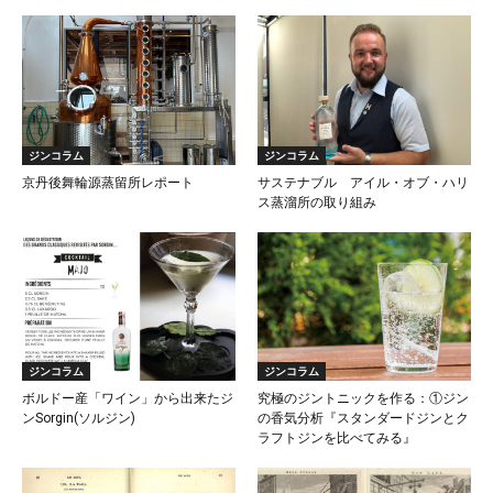
ジンコラム
ジンコラム
京丹後舞輪源蒸留所レポート
サステナブル アイル・オブ・ハリ
ス蒸溜所の取り組み
ジンコラム
ジンコラム
ボルドー産「ワイン」から出来たジ
究極のジントニックを作る：①ジン
ンSorgin(ソルジン)
の香気分析『スタンダードジンとク
ラフトジンを比べてみる』