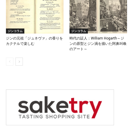
ジンコラム
ジンコラム
ジンの元祖「ジュネヴァ」の香りを
時代の証人：William Hogarth～ジ
カクテルで楽しむ
ンの原型とジン渦を描いた阿鼻叫喚
のアート～