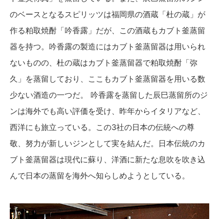
のベースとなるスピリッツは福岡県の酒蔵「杜の蔵」が
作る粕取焼酎「吟香露」だが、この酒蔵もカブト釜蒸留
器を持つ。吟香露の製造にはカブト釜蒸留器は用いられ
ないものの、杜の蔵はカブト釜蒸留器で粕取焼酎「弥
久」を蒸留しており、ここもカブト釜蒸留器を用いる数
少ない酒造の一つだ。 吟香露を蒸留した辰巳蒸留所のジ
ンは海外でも高い評価を受け、昨年からイタリアなど、
西洋にも旅立っている。この3社の日本の伝統への尊
敬、努力が新しいジンとして実を結んだ。日本伝統のカ
ブト釜蒸留器は現代に蘇り、洋酒に新たな息吹を吹き込
んで日本の蒸留を海外へ知らしめようとしている。