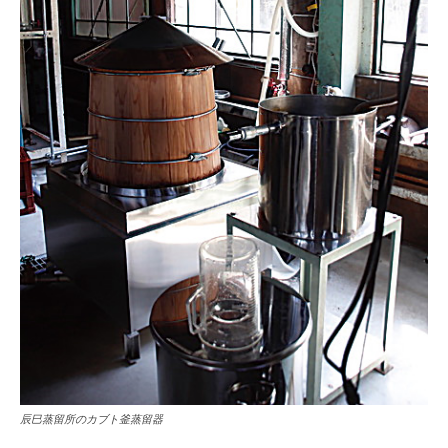
辰巳蒸留所のカブト釜蒸留器