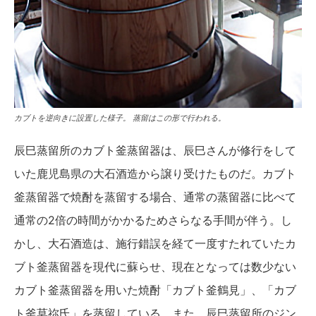
カブトを逆向きに設置した様子。 蒸留はこの形で行われる。
辰巳蒸留所のカブト釜蒸留器は、辰巳さんが修行をして
いた鹿児島県の大石酒造から譲り受けたものだ。カブト
釜蒸留器で焼酎を蒸留する場合、通常の蒸留器に比べて
通常の2倍の時間がかかるためさらなる手間が伴う。し
かし、大石酒造は、施行錯誤を経て一度すたれていたカ
ブト釜蒸留器を現代に蘇らせ、現在となっては数少ない
カブト釜蒸留器を用いた焼酎「カブト釜鶴見」、「カブ
ト釜莫祢氏」を蒸留している。また、辰巳蒸留所のジン