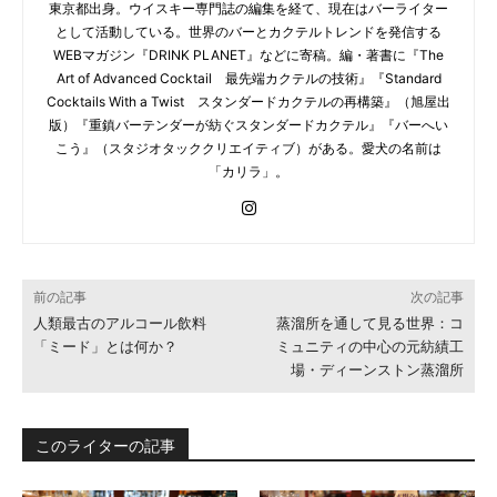
東京都出身。ウイスキー専門誌の編集を経て、現在はバーライター
として活動している。世界のバーとカクテルトレンドを発信する
WEBマガジン『DRINK PLANET』などに寄稿。編・著書に『The
Art of Advanced Cocktail 最先端カクテルの技術』『Standard
Cocktails With a Twist スタンダードカクテルの再構築』（旭屋出
版）『重鎮バーテンダーが紡ぐスタンダードカクテル』『バーへい
こう』（スタジオタッククリエイティブ）がある。愛犬の名前は
「カリラ」。
前の記事
次の記事
人類最古のアルコール飲料
蒸溜所を通して見る世界：コ
「ミード」とは何か？
ミュニティの中心の元紡績工
場・ディーンストン蒸溜所
このライターの記事