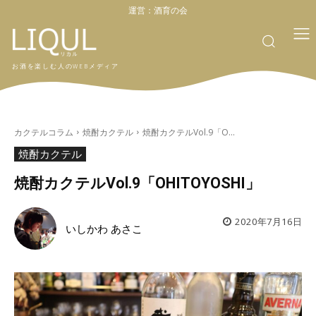
運営：
酒育の会
お酒を楽しむ人のWEBメディア
カクテルコラム
焼酎カクテル
焼酎カクテルVol.9「O...
焼酎カクテル
焼酎カクテルVol.9「OHITOYOSHI」
2020年7月16日
いしかわ あさこ