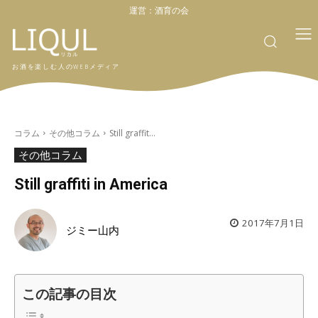
運営：
酒育の会
お酒を楽しむ人のWEBメディア
コラム
その他コラム
Still graffit...
その他コラム
Still graffiti in America
2017年7月1日
ジミー山内
この記事の目次