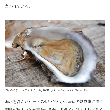
言われている。
“Oyster” (https://flic.kr/p/9hgAbD) by Todd Lappin CC BY-NC 2.0
海水を含んだピートのせいだとか、海辺の熟成庫に漂う
潮風が原因だとか言われるが、ドライな話をすれば多く