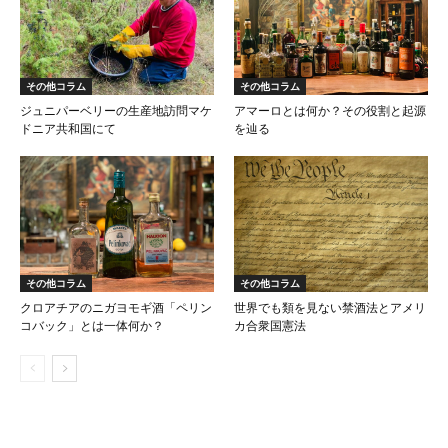
その他コラム
その他コラム
ジュニパーベリーの生産地訪問マケ
アマーロとは何か？その役割と起源
ドニア共和国にて
を辿る
その他コラム
その他コラム
クロアチアのニガヨモギ酒「ペリン
世界でも類を見ない禁酒法とアメリ
コバック」とは一体何か？
カ合衆国憲法