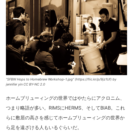
“SFBW Hops to Homebrew Workshop-1.jpg” (https://flic.kr/p/9jz1Uf) by
jennifer yin CC BY-NC 2.0
ホームブリューィングの世界ではやたらにアクロニム、
つまり略語が多い。RIMSにHERMS、そしてBIAB。これ
らに敷居の高さを感じてホームブリューィングの世界か
ら足を遠ざける人もいるぐらいだ。