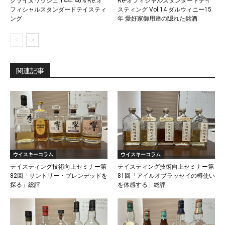
クライヌリッシュ 14年 46% Re:オ
Re-オフィシャルスタンダードテイ
フィシャルスタンダードテイスティ
スティング Vol.14 ダルウィニー15
ング
年 愛好家御用達の隠れた銘酒
関連記事
ウイスキーコラム
ウイスキーコラム
テイスティング技術向上セミナー第
テイスティング技術向上セミナー第
82回「サントリー・ブレンデッドを
81回「アイルオブラッセイの樽使い
探る」総評
を体感する」総評