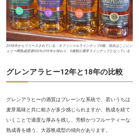
2018年からリリースされている、オフィシャルラインナップ4種。現在はここにシ
ェリー樽熟成原酒100%の15年が加わり、5種類が通常ラインナップとなっている
グレンアラヒー12年と18年の比較
グレンアラヒーの酒質はプレーンな系統で、若いうちは
麦芽風味と共に粗さが多少感じられますが、熟成を経て
いくことで適度な厚みを残し、芳醇かつフルーティーな
熟成香を纏う、大器晩成型の傾向があります。