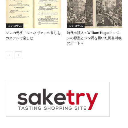
ジンコラム
ジンコラム
ジンの元祖「ジュネヴァ」の香りを
時代の証人：William Hogarth～ジ
カクテルで楽しむ
ンの原型とジン渦を描いた阿鼻叫喚
のアート～