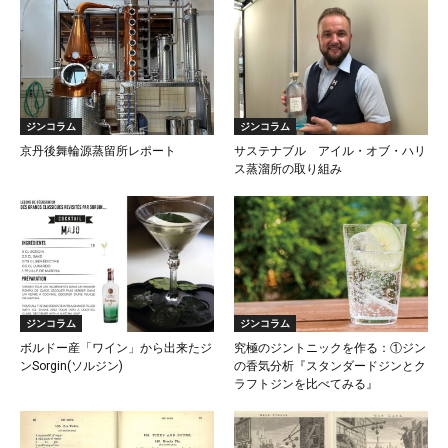
ジンコラム
ジンコラム
京丹後舞輪源蒸留所レポート
サステナブル アイル・オブ・ハリ
ス蒸溜所の取り組み
ジンコラム
ジンコラム
ボルドー産「ワイン」から出来たジ
究極のジントニックを作る：①ジン
ンSorgin(ソルジン)
の香気分析『スタンダードジンとク
ラフトジンを比べてみる』