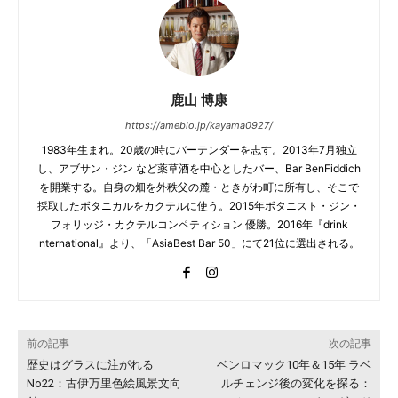
鹿山 博康
https://ameblo.jp/kayama0927/
1983年生まれ。20歳の時にバーテンダーを志す。2013年7月独立
し、アブサン・ジン など薬草酒を中心としたバー、Bar BenFiddich
を開業する。自身の畑を外秩父の麓・ときがわ町に所有し、そこで
採取したボタニカルをカクテルに使う。2015年ボタニスト・ジン・
フォリッジ・カクテルコンペティション 優勝。2016年『drink
nternational』より、「AsiaBest Bar 50」にて21位に選出される。
前の記事
次の記事
歴史はグラスに注がれる
ベンロマック10年＆15年 ラベ
No22：古伊万里色絵風景文向
ルチェンジ後の変化を探る：