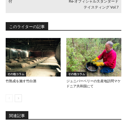
付
Re-オフィシャルスタンダード
テイスティング Vol.7
このライターの記事
その他コラム
その他コラム
竹熟成を施す竹白酒
ジュニパーベリーの生産地訪問マケ
ドニア共和国にて
関連記事