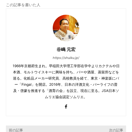
この記事を書いた人
谷嶋 元宏
https://shuiku.jp/
1966年京都府生まれ。早稲田大学理工学部在学中よりカクテルや日
本酒、モルトウイスキーに興味を持ち、バーや酒屋、蒸留所などを
巡る。化粧品メーカー研究員、高校教員を経て、東京・神楽坂にバ
ー「Fingal」を開店。2016年、日本の洋酒文化・バーライフの普
及・啓蒙を推進する「酒育の会」を設立、現在に至る。JSA日本ソ
ムリエ協会認定ソムリエ。
前の記事
次の記事