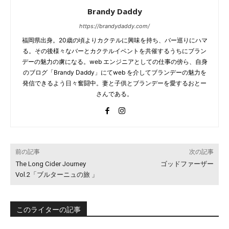
Brandy Daddy
https://brandydaddy.com/
福岡県出身。20歳の頃よりカクテルに興味を持ち、バー巡りにハマ
る。その後様々なバーとカクテルイベントを共催するうちにブラン
デーの魅力の虜になる。web エンジニアとしての仕事の傍ら、自身
のブログ「Brandy Daddy」にてweb を介してブランデーの魅力を
発信できるよう日々奮闘中。妻と子供とブランデーを愛するおとー
さんである。
前の記事
次の記事
The Long Cider Journey
ゴッドファーザー
Vol.2「ブルターニュの旅 」
このライターの記事