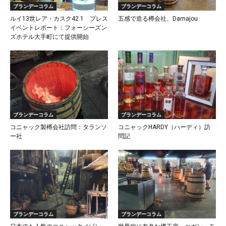
ブランデーコラム
ブランデーコラム
ルイ13世レア・カスク42.1 プレス
五感で造る樽会社、Darnajou
イベントレポート：フォーシーズン
ズホテル大手町にて提供開始
ブランデーコラム
ブランデーコラム
コニャック製樽会社訪問：タランソ
コニャックHARDY（ハーディ）訪
ー社
問記
ブランデーコラム
ブランデーコラム