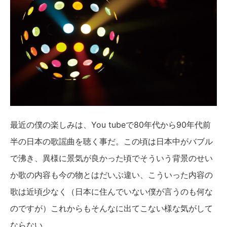
最近の僕の楽しみは、You tubeで80年代から90年代前
半の日本の歌謡曲を聴く事だ。この頃は日本中がバブル
で沸き、異様に景気が良かった頃でそういう背景のせい
か歌の内容も今の物とはだいぶ違い、こういった内容の
歌は近頃少なく（日本に住んでいない僕が言うのも何な
のですが）これからもそんなに出てこない様な気がして
ならない。