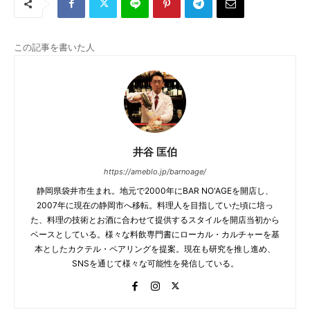
この記事を書いた人
井谷 匡伯
https://ameblo.jp/barnoage/
静岡県袋井市生まれ。地元で2000年にBAR NO'AGEを開店し、
2007年に現在の静岡市へ移転。料理人を目指していた頃に培っ
た、料理の技術とお酒に合わせて提供するスタイルを開店当初から
ベースとしている。様々な料飲専門書にローカル・カルチャーを基
本としたカクテル・ペアリングを提案。現在も研究を推し進め、
SNSを通じて様々な可能性を発信している。