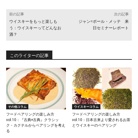
前の記事
次の記事
ウイスキーをもっと楽しも
ジャン=ポール・メッテ 来
う：ウイスキーってどんなお
日セミナーレポート
酒？
このライターの記事
その他コラム
ウイスキーコラム
フードペアリングの楽しみ方
フードペアリングの楽しみ方
vol.10：『古典×古典』クラシッ
vol.10：日本古来より愛されるお茶
ク・カクテルからペアリングを考え
とウイスキーのペアリング
る