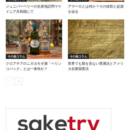
ジュニパーベリーの生産地訪問マケ
アマーロとは何か？その役割と起源
ドニア共和国にて
を辿る
その他コラム
その他コラム
クロアチアのニガヨモギ酒「ペリン
世界でも類を見ない禁酒法とアメリ
コバック」とは一体何か？
カ合衆国憲法