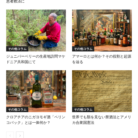
患者救済に
その他コラム
その他コラム
ジュニパーベリーの生産地訪問マケ
アマーロとは何か？その役割と起源
ドニア共和国にて
を辿る
その他コラム
その他コラム
クロアチアのニガヨモギ酒「ペリン
世界でも類を見ない禁酒法とアメリ
コバック」とは一体何か？
カ合衆国憲法