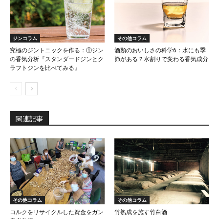
ジンコラム
その他コラム
究極のジントニックを作る：①ジン
酒類のおいしさの科学6：水にも季
の香気分析『スタンダードジンとク
節がある？水割りで変わる香気成分
ラフトジンを比べてみる』
関連記事
その他コラム
その他コラム
コルクをリサイクルした資金をガン
竹熟成を施す竹白酒