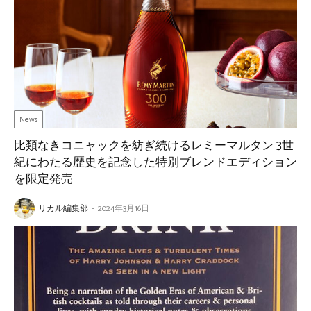
News
比類なきコニャックを紡ぎ続けるレミーマルタン 3世
紀にわたる歴史を記念した特別ブレンドエディション
を限定発売
リカル編集部
-
2024年3月16日