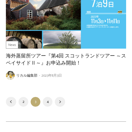
News
海外蒸留所ツアー『第4回 スコットランドツアー ～ス
ペイサイドⅡ～』お申込み開始！
リカル編集部
-
2023年8月3日
2
3
4